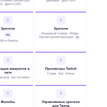
сточники Просмотров
Дешёвые · Дроп 50%
ЕО · Дроп 0-10%
Зрители
Зрители
Резервный Сервер · Рейды ·
MQ
Просмотры/Авторизация · Дроп
ША и Европа
0%
ация аккаунтов в
Просмотры Twitch
чате
Стрим · Vod · Клипы
мотров · Без Онлайна
Жалобы
Управляемые зрители
для Твича