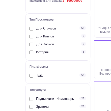
Максимум для заказа
1
-
100000000
Тип Просмотров
Для Стримов
53
СКИДКА 
в Мире 
Просмотр
Для Клипов
6
Для Записи
5
История
1
Платформы
Недорог
Без про
Twitch
50
Тип услуги
Подписчики - Фолловеры
26
Зрители
23