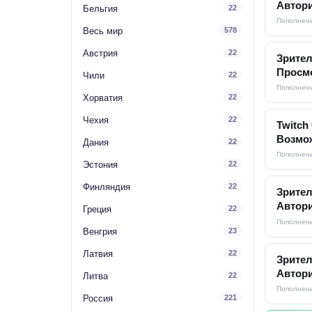
Автори
Бельгия
22
Пополнени
Весь мир
578
Австрия
22
Зрител
Просмо
Чили
22
Пополнени
Хорватия
22
Чехия
22
Twitch
Возмож
Дания
22
Пополнени
Эстония
22
Финляндия
22
Зрител
Автори
Греция
22
Пополнени
Венгрия
23
Латвия
22
Зрител
Автори
Литва
22
Пополнени
Россия
221