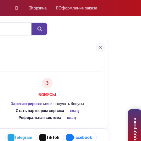
Корзина
Оформление заказа
×
3
БОНУСЫ
Зарегистрироваться
и получать бонусы
Стать партнёром сервиса
—
клац
Реферальная система
—
клац
Поддержка
m
Telegram
TikTok
Facebook