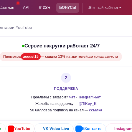
Светлая
API
25%
БОНУСЫ
Личный кабинет
нтарии YouTube
Сервис накрутки работает 24/7
Промокод
august15
— скидка 13% на зрителей до конца августа
2
ПОДДЕРЖКА
Проблемы с заказом?
Чат
·
Telegram-бот
Жалобы на поддержку —
@TiKey_K
50 баллов за подписку на канал —
ссылка
k
YouTube
VK Video Live
ВКонтакте
Instagra