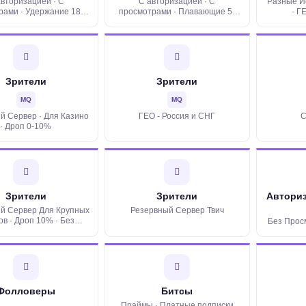
авторизацией · С
С авторизацией · С
Разные И
рами · Удержание 180
просмотрами · Плавающие 5-
· Г
нут · Дроп 10%
35%
Зрители
Зрители
MQ
MQ
й Сервер · Для Казино
ГЕО - Россия и СНГ
С
· Дроп 0-10%
Зрители
Зрители
Авториз
й Сервер Для Крупных
Резервный Сервер Твич
ов · Дроп 10% · Без
Без Прос
ов · Без Авторизации
Фолловеры
Битсы
Праймы · Платные подписки