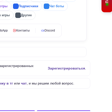
отры
Подписчики
Чат боты
в игры
Другие
tsApp
Контакты
Discord
 зарегистрированных
Зарегистрироваться
.
жу в тг
или
чат
, и мы решим любой вопрос.