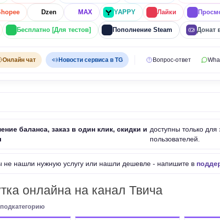
Shopee
Dzen
MAX
YAPPY
Лайки
Просм
Бесплатно [Для тестов]
Пополнение Steam
Донат 
Онлайн чат
Новости сервиса в TG
Вопрос-ответ
Wha
ение баланса, заказ в один клик, скидки и
доступны только для
ы
пользователей.
ы не нашли нужную услугу или нашли дешевле - напишите в
поддер
тка онлайна на канал Твича
подкатегорию