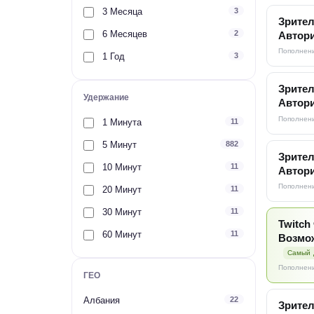
3 Месяца
3
Зрител
6 Месяцев
2
Автори
Пополнени
1 Год
3
Зрител
Удержание
Автори
Пополнени
1 Минута
11
5 Минут
882
Зрител
10 Минут
11
Автори
Пополнени
20 Минут
11
30 Минут
11
Twitch
60 Минут
11
Возмож
Самый 
Пополнени
ГЕО
Албания
22
Зрител