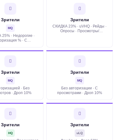
Зрители
Зрители
СКИДКА 23% · uVHQ · Рейды ·
MQ
Опросы · Просмотры/
 25% · Недорогие ·
Авторизация · Дроп 0%
оризация % · С
рами · Дроп 0-10% ·
О · Удержание
Зрители
Зрители
MQ
MQ
торизацией · Без
Без авторизации · C
отров · Дроп 10%
просмотрами · Дроп 10%
Зрители
Зрители
HQ
uLQ