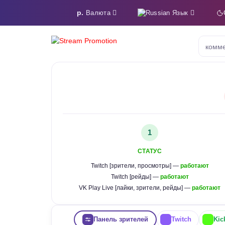
р.
Язык
Валюта
комме
1
СТАТУС
Twitch [зрители, просмотры] —
работают
Twitch [рейды] —
работают
VK Play Live [лайки, зрители, рейды] —
работают
Панель зрителей
Twitch
Kic