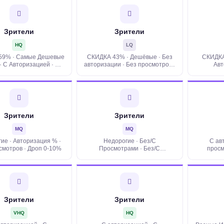
Зрители
Зрители
HQ
LQ
59% · Самые Дешевые
СКИДКА 43% · Дешёвые · Без
СКИДКА
· С Авторизацией · С
авторизации · Без просмотров ·
Авт
ами · Рейды · Дроп 0-
Дроп 0-10%
просмот
10%
ГЕ
Зрители
Зрители
MQ
MQ
ие · Авторизация % ·
Недорогие · Без/С
С ав
смотров · Дроп 0-10%
Просмотрами · Без/С
просм
Авторизацией · Плавающие 5-
35% · ГЕО
Зрители
Зрители
VHQ
HQ