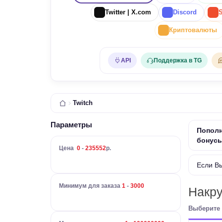
Twitter | X.com
Discord
Криптовалюты
API
Поддержка в TG
Twitch
Параметры
Пополн
бонус
Цена
0
-
235552
р.
Если В
Минимум для заказа
1
-
3000
Накру
Выберите 