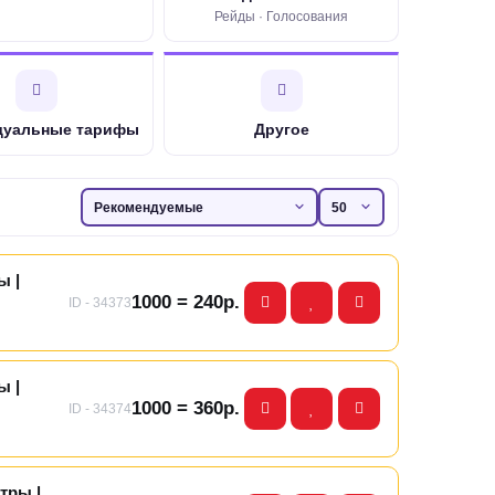
Рейды · Голосования
дуальные тарифы
Другое
ы |
1000 = 240р.
ID - 34373
ы |
1000 = 360р.
ID - 34374
тры |